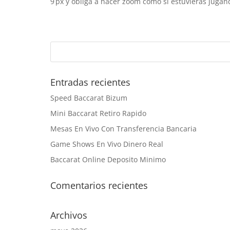
9 px y obliga a hacer zoom como si estuvieras jugan
Entradas recientes
Speed Baccarat Bizum
Mini Baccarat Retiro Rapido
Mesas En Vivo Con Transferencia Bancaria
Game Shows En Vivo Dinero Real
Baccarat Online Deposito Minimo
Comentarios recientes
Archivos