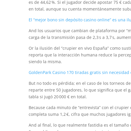
es de 44,62 %. Si el jugador decide apostar 75 € c
en total, aunque su cuenta momentáneamente suba
El “mejor bono sin depósito casino online” es una i
And los usuarios que cambian de plataforma por “m
carga de la transmisión pasa de 2,3 s a 3,7 s, aume
Or la ilusión del “crupier en vivo España” como sust
reporta que la interacción humana reduce la percepc
siendo la misma.
GoldenPark Casino 170 tiradas gratis sin necesidad
But no todo es pérdida; en el caso de los torneos de
reparte entre 50 jugadores, lo que significa que el 
tabla si jugó 20 000 € en total.
Because cada minuto de “entrevista” con el crupier 
completa suma 1,2 €, cifra que muchos jugadores i
And al final, lo que realmente fastidia es el tamaño