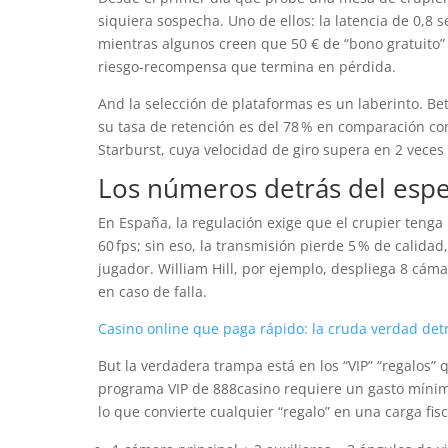
siquiera sospecha. Uno de ellos: la latencia de 0,8
mientras algunos creen que 50 € de “bono gratuito”
riesgo‑recompensa que termina en pérdida.
And la selección de plataformas es un laberinto. Be
su tasa de retención es del 78 % en comparación co
Starburst, cuya velocidad de giro supera en 2 veces a
Los números detrás del espe
En España, la regulación exige que el crupier teng
60 fps; sin eso, la transmisión pierde 5 % de calidad
jugador. William Hill, por ejemplo, despliega 8 cá
en caso de falla.
Casino online que paga rápido: la cruda verdad detr
But la verdadera trampa está en los “VIP” “regalos”
programa VIP de 888casino requiere un gasto mínim
lo que convierte cualquier “regalo” en una carga fisc