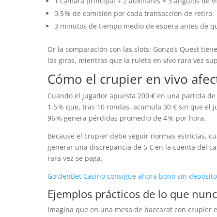
1 cámara principal + 2 auxiliares = 3 ángulos de vi
0,5 % de comisión por cada transacción de retiro.
3 minutos de tiempo medio de espera antes de qu
Or la comparación con las slots: Gonzo’s Quest tien
los giros, mientras que la ruleta en vivo rara vez 
Cómo el crupier en vivo afec
Cuando el jugador apuesta 200 € en una partida de b
1,5 % que, tras 10 rondas, acumula 30 € sin que el j
96 % genera pérdidas promedio de 4 % por hora.
Because el crupier debe seguir normas estrictas, cu
generar una discrepancia de 5 € en la cuenta del c
rara vez se paga.
GoldenBet Casino consigue ahora bono sin depósito 
Ejemplos prácticos de lo que nun
Imagina que en una mesa de baccarat con crupier en