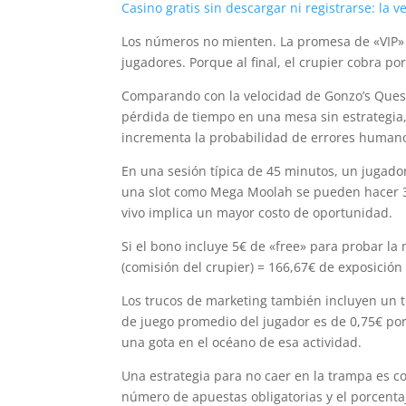
Casino gratis sin descargar ni registrarse: la 
Los números no mienten. La promesa de «VIP» es
jugadores. Porque al final, el crupier cobra por
Comparando con la velocidad de Gonzo’s Quest,
pérdida de tiempo en una mesa sin estrategia, 
incrementa la probabilidad de errores human
En una sesión típica de 45 minutos, un jugado
una slot como Mega Moolah se pueden hacer 30
vivo implica un mayor costo de oportunidad.
Si el bono incluye 5€ de «free» para probar la 
(comisión del crupier) = 166,67€ de exposición
Los trucos de marketing también incluyen un t
de juego promedio del jugador es de 0,75€ por
una gota en el océano de esa actividad.
Una estrategia para no caer en la trampa es co
número de apuestas obligatorias y el porcentaj