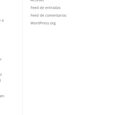
Feed de entradas
Feed de comentarios
e a
WordPress.org
ar
el
l
 en