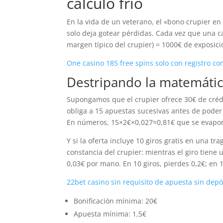
cálculo frío
En la vida de un veterano, el «bono crupier en
solo deja gotear pérdidas. Cada vez que una ca
margen típico del crupier) = 1000€ de exposició
One casino 185 free spins solo con registro co
Destripando la matemátic
Supongamos que el crupier ofrece 30€ de crédi
obliga a 15 apuestas sucesivas antes de poder 
En números, 15×2€×0,027≈0,81€ que se evapora
Y si la oferta incluye 10 giros gratis en una 
constancia del crupier: mientras el giro tiene
0,03€ por mano. En 10 giros, pierdes 0,2€; en 
22bet casino sin requisito de apuesta sin depó
Bonificación mínima: 20€
Apuesta mínima: 1,5€