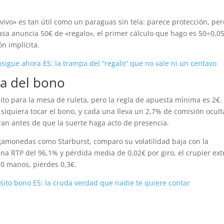
 vivo» es tan útil como un paraguas sin tela: parece protección, per
sa anuncia 50€ de «regalo», el primer cálculo que hago es 50÷0,05
n implícita.
nsigue ahora ES: la trampa del “regalo” que no vale ni un centavo
a del bono
to para la mesa de ruleta, pero la regla de apuesta mínima es 2€.
siquiera tocar el bono, y cada una lleva un 2,7% de comisión ocult
n antes de que la suerte haga acto de presencia.
tragamonedas como Starburst, comparo su volatilidad baja con la
 una RTP del 96,1% y pérdida media de 0,02€ por giro, el crupier ext
10 manos, pierdes 0,3€.
sito bono ES: la cruda verdad que nadie te quiere contar