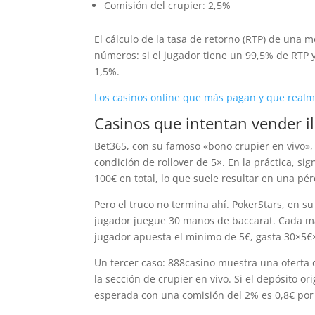
Comisión del crupier: 2,5%
El cálculo de la tasa de retorno (RTP) de una 
números: si el jugador tiene un 99,5% de RTP 
1,5%.
Los casinos online que más pagan y que real
Casinos que intentan vender i
Bet365, con su famoso «bono crupier en vivo», 
condición de rollover de 5×. En la práctica, si
100€ en total, lo que suele resultar en una pé
Pero el truco no termina ahí. PokerStars, en su
jugador juegue 30 manos de baccarat. Cada man
jugador apuesta el mínimo de 5€, gasta 30×5€×
Un tercer caso: 888casino muestra una oferta 
la sección de crupier en vivo. Si el depósito or
esperada con una comisión del 2% es 0,8€ por c